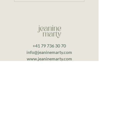
+41 79 736 30 70
info@jeaninemarty.com
www.jeaninemarty.com
Termin buchen
Kurs buchen
Start
Angebot
Organisationen
Erwachsene
Kontakt
Über mich
Kinder & Jugendliche