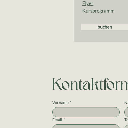
Flyer
Kursprogramm
buchen
Kontaktfor
Vorname
*
N
Email
*
T