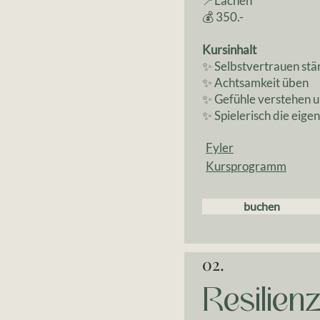
📍Lachen
💰 350.-
Kursinhalt
✨ Selbstvertrauen stä
✨ Achtsamkeit üben
✨ Gefühle verstehen 
✨ Spielerisch die eige
Fyler
Kursprogramm
buchen
02.
Resilienz