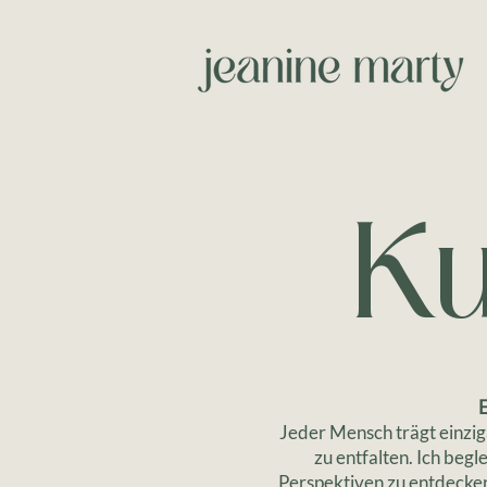
Ku
E
Jeder Mensch trägt einziga
zu entfalten. Ich beg
Perspektiven zu entdecken