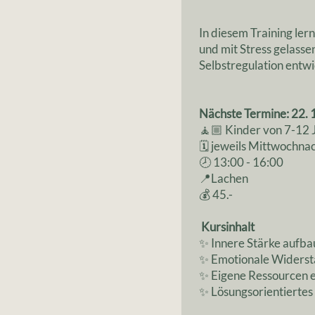
In diesem Training le
und mit Stress gelass
Selbstregulation entwic
Nächste Termine: 22. 10.
🧘🏼 Kinder von 7-12 
🗓 jeweils Mittwochna
🕗 13:00 - 16:00
📍Lachen
💰 45.-
Kursinhalt
✨ Innere Stärke aufb
✨ Emotionale Widersta
✨ Eigene Ressourcen 
✨ Lösungsorientiertes 