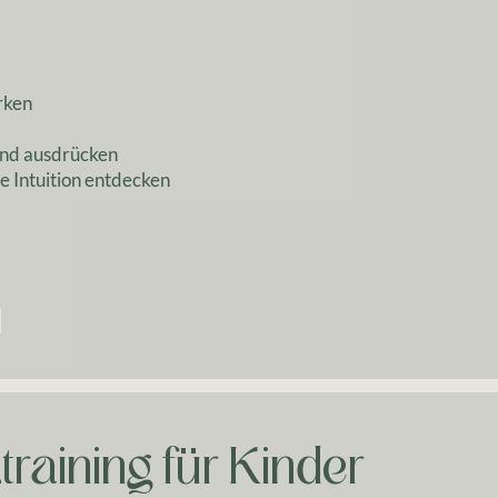
rken
und ausdrücken
ne Intuition entdecken
training
für
Kinder