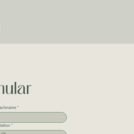
mular
achname
*
elefon
*