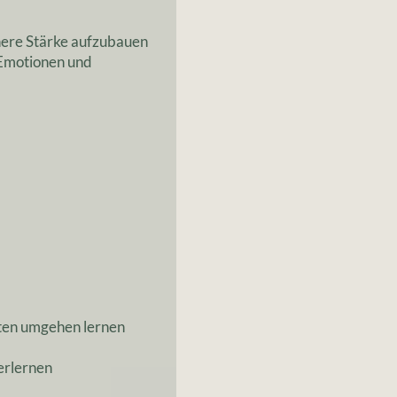
nnere Stärke aufzubauen
 Emotionen und
iten umgehen lernen
erlernen