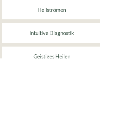
Heilströmen
Intuitive Diagnostik
Geistiges Heilen
Sensitive- & mediale Beratung
iLife